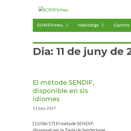
SOMPirineu
Habitatge
Camins
Dia:
11 de juny de 
El mètode SENDIF,
disponible en sis
idiomes
11 juny 2017
[12/06/17] El mètode SENDIF,
dissenyat per la Taula de Senderisme