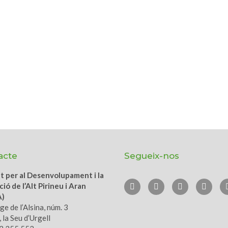
acte
Segueix-nos
ut per al Desenvolupament i la
ió de l’Alt Pirineu i Aran
A)
e de l’Alsina, núm. 3
 la Seu d’Urgell