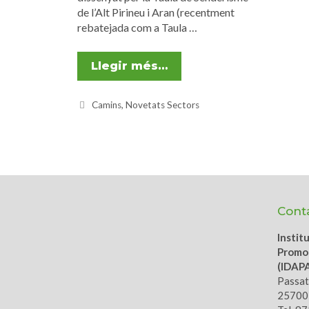
de l’Alt Pirineu i Aran (recentment
rebatejada com a Taula …
Llegir més…
Camins
,
Novetats Sectors
Cont
Instit
Promoc
(IDAP
Passatg
25700,