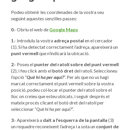
Podeu obtenir les coordenades de la vostra seu
seguint aquestes senzilles passes:
0
.- Obriu el web de
Google Maps
1
.- Introduïu la vostra
adreça postal
en el cercador
(1). Si ha detectat correctament l’adreça, apareixerà un
punt vermell
que n’indicarà la ubicació.
2
.- Poseu el
punter del ratolí sobre del punt vermell
(2), i feu click amb el
botó dret
del ratolí. Seleccioneu
l’opció “
Què hi ha per aquí?
“. Per als que no us hagi
marcat correctament el punt vermell sobre la vostra
posició, podeu col·locar el punter del ratolí sobre el
lloc on creieu que esteu ubicats, i seguir després el
mateix procés clicant el botó dret del ratolí per
seleccionar “
Què hi ha per aquí?
“.
3
.- Apareixerà a
dalt a l’esquerra de la pantalla
(3)
un requadre reconeixent l’adreça i a sota un
conjunt de