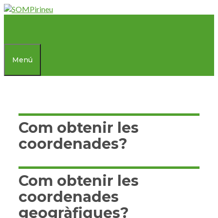
Vés
al
contingut
Menú
Com obtenir les
coordenades?
Com obtenir les
coordenades
geogràfiques?