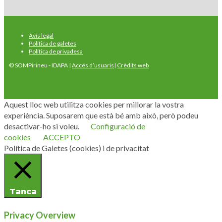
Avís legal
Política de galetes
Política de privadesa
© SOMPirineu - IDAPA |
Accés d’usuaris
|
Crèdits web
Aquest lloc web utilitza cookies per millorar la vostra
experiència. Suposarem que està bé amb això, però podeu
desactivar-ho si voleu.
Configuració de
cookies
ACCEPTO
Política de Galetes (cookies) i de privacitat
Tanca
Privacy Overview