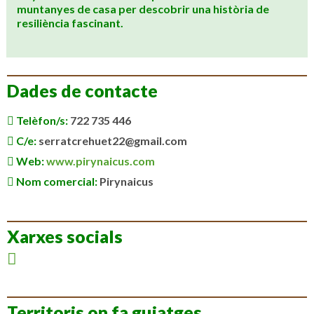
muntanyes de casa per descobrir una història de
resiliència fascinant.
Dades de contacte
Telèfon/s:
722 735 446
C/e:
serratcrehuet22@gmail.com
Web:
www.pirynaicus.com
Nom comercial:
Pirynaicus
Xarxes socials
Territoris on fa guiatges