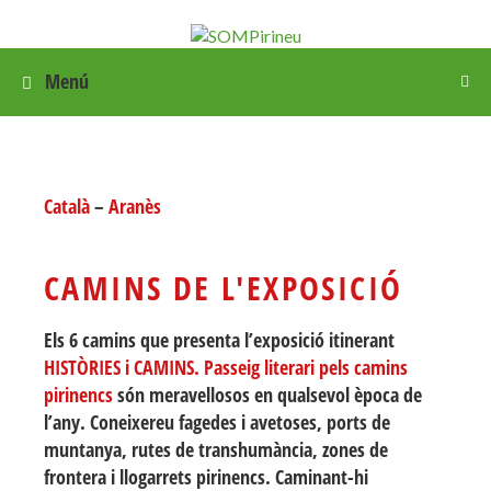
Menú
Català
–
Aranès
CAMINS DE L'EXPOSICIÓ
Els 6 camins que presenta l’exposició itinerant
HISTÒRIES i CAMINS. Passeig literari pels camins
pirinencs
són meravellosos en qualsevol època de
l’any. Coneixereu fagedes i avetoses, ports de
muntanya, rutes de transhumància, zones de
frontera i llogarrets pirinencs. Caminant-hi