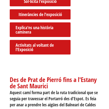
Sol·licita l'exposició
Itineràncies de l'exposició
Explica'ns una història
caminera
Activitats al voltant de
l'Exposició
Des de Prat de Pierró fins a l'Estany
de Sant Maurici
Aquest camí forma part de la ruta tradicional que se
seguia per travessar el Portarró des d’Espot. Es feia
per anar a prendre les aigües del Balneari de Caldes