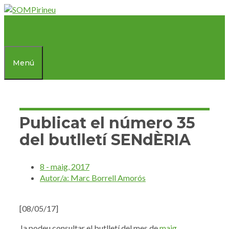
Vés
al
contingut
Menú
Publicat el número 35
del butlletí SENdÈRIA
8 - maig, 2017
Autor/a:
Marc Borrell Amorós
[08/05/17]
Ja podeu consultar el butlletí del mes de
maig
.