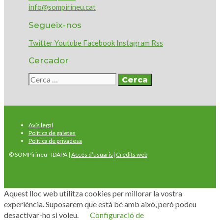
info@sompirineu.cat
Segueix-nos
Twitter
Youtube
Facebook
Instagram
Rss
Cercador
Cerca:
Avís legal
Política de galetes
Política de privadesa
© SOMPirineu - IDAPA |
Accés d’usuaris
|
Crèdits web
Aquest lloc web utilitza cookies per millorar la vostra
experiència. Suposarem que està bé amb això, però podeu
desactivar-ho si voleu.
Configuració de