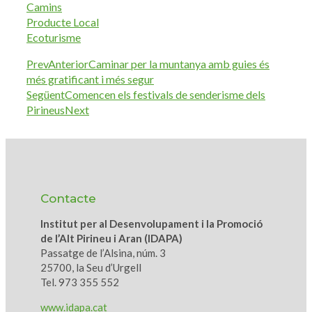
Camins
Producte Local
Ecoturisme
Prev
Anterior
Caminar per la muntanya amb guies és
més gratificant i més segur
Següent
Comencen els festivals de senderisme dels
Pirineus
Next
Contacte
Institut per al Desenvolupament i la Promoció
de l’Alt Pirineu i Aran (IDAPA)
Passatge de l’Alsina, núm. 3
25700, la Seu d’Urgell
Tel. 973 355 552
www.idapa.cat