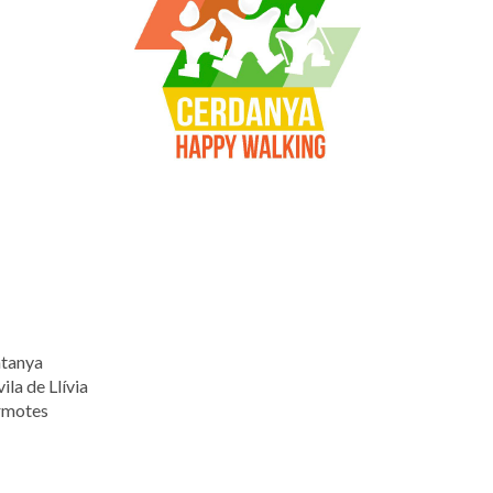
ntanya
ila de Llívia
armotes