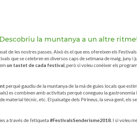
Descobriu la muntanya a un altre ritme
sat de les nostres passes. Això és el que ens ofereixen els Festiva
tivals que se celebren en diversos caps de setmana de maig, juny i jul
trem
un tastet de cada festival
, però si voleu conèixer els program
ent
perquè gaudiu de la muntanya de la mà de guies locals que estimen
uals) es combinen amb activitats perquè conegueu la gastronomia i l
e material tècnic, etc. El paisatge dels Pirineus, la seva gent, els s
es a través de l’etiqueta
#FestivalsSenderisme2018
. I si voleu 