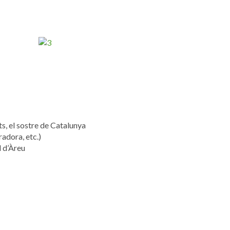
ts, el sostre de Catalunya
radora, etc.)
l d’Àreu