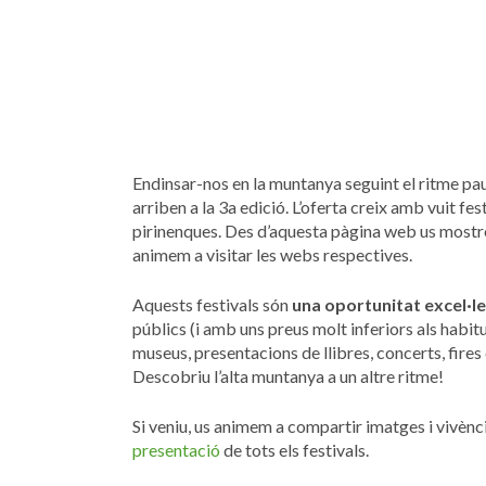
Endinsar-nos en la muntanya seguint el ritme pau
arriben a la 3a edició. L’oferta creix amb vuit fes
pirinenques. Des d’aquesta pàgina web us mos
animem a visitar les webs respectives.
Aquests festivals són
una oportunitat excel·l
públics (i amb uns preus molt inferiors als habit
museus, presentacions de llibres, concerts, fires d
Descobriu l’alta muntanya a un altre ritme!
Si veniu, us animem a compartir imatges i vivènci
presentació
de tots els festivals.