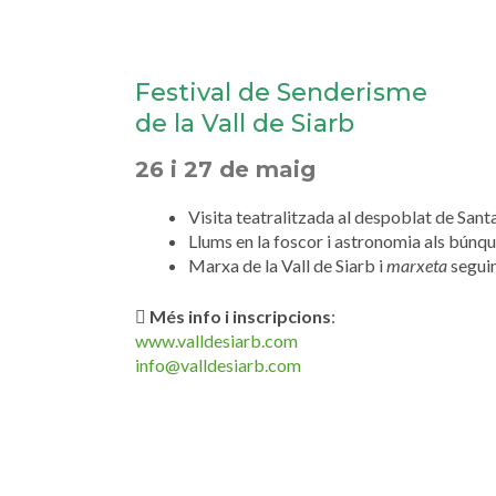
Festival de Senderisme
de la Vall de Siarb
26 i 27 de maig
Visita teatralitzada al despoblat de Sant
Llums en la foscor i astronomia als búnq
Marxa de la Vall de Siarb i
marxeta
seguin
Més info i inscripcions
:
www.valldesiarb.com
info@valldesiarb.com