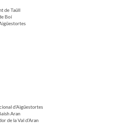
nt de Taüll
 de Boí
Aigüestortes
cional d’Aigüestortes
Baish Aran
or de la Val d’Aran