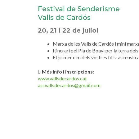
Festival de Senderisme
Valls de Cardós
20, 21 i 22 de juliol
Marxa de les Valls de Cardós i mini marx
Itinerari pel Pla de Boavi per la terra del
El primer cim dels vostres fills: ascensió
Més info i inscripcions
:
www.vallsdecardos.cat
assvallsdecardos@gmail.com