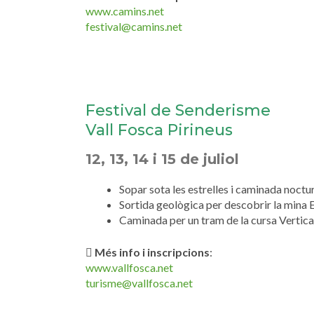
www.camins.net
festival@camins.net
Festival de Senderisme
Vall Fosca Pirineus
12, 13, 14 i 15 de juliol
Sopar sota les estrelles i caminada noctu
Sortida geològica per descobrir la mina 
Caminada per un tram de la cursa Vertic
Més info i inscripcions
:
www.vallfosca.net
turisme@vallfosca.net