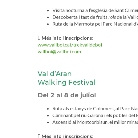
Visita nocturna a l’església de Sant Clime
Descoberta i tast de fruits
rois
de la Vall
Ruta de la Marmota pel Parc Nacional d’
Més info i inscripcions
:
www.vallboi.cat/trekvalldeboi
vallboi@vallboi.com
Val d’Aran
Walking Festival
Del 2 al 8 de juliol
Ruta als estanys de Colomers, al Parc Na
Caminant pel riu Garona i els pobles del 
Ascensió al Montcorbisun, el millor mirad
Més info i inscripcions
: