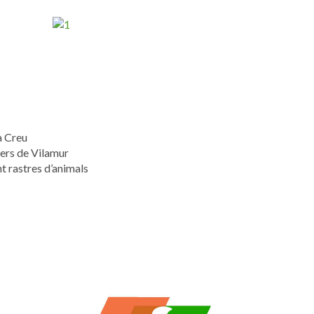
a Creu
uers de Vilamur
t rastres d’animals