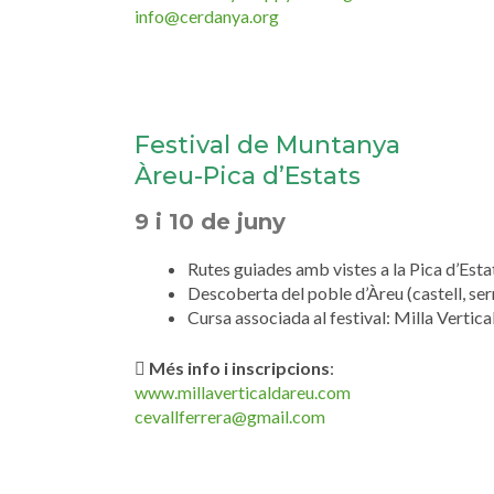
info@cerdanya.org
Festival de Muntanya
Àreu-Pica d’Estats
9 i 10 de juny
Rutes guiades amb vistes a la Pica d’Esta
Descoberta del poble d’Àreu (castell, ser
Cursa associada al festival: Milla Vertica
Més info i inscripcions
:
www.millaverticaldareu.com
cevallferrera@gmail.com