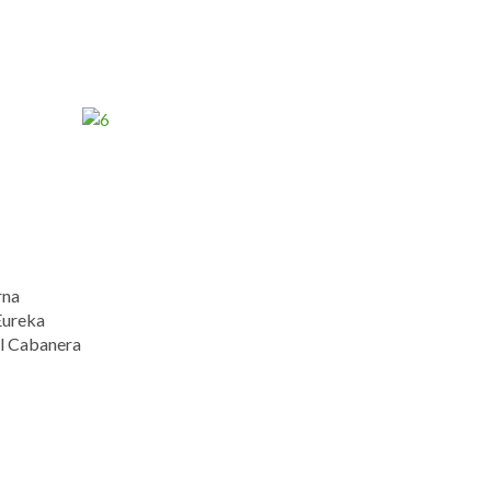
rna
Eureka
al Cabanera