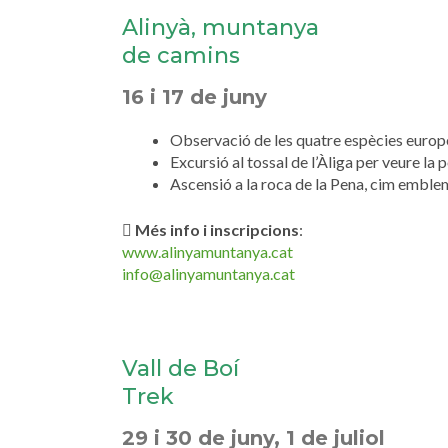
Alinyà, muntanya
de camins
16 i 17 de juny
Observació de les quatre espècies europ
Excursió al tossal de l’Àliga per veure la 
Ascensió a la roca de la Pena, cim emblem
Més info i inscripcions
:
www.alinyamuntanya.cat
info@alinyamuntanya.cat
Vall de Boí
Trek
29 i 30 de juny, 1 de juliol