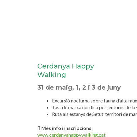
Cerdanya Happy
Walking
31 de maig, 1, 2 i 3 de juny
Excursió nocturna sobre fauna d’alta mu
Tast de marxa nòrdica pels entorns de la v
Ruta als estanys de Setut, territori de m
Més info i inscripcions
:
www.cerdanyahappywalking.cat