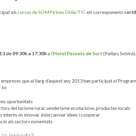
cipat als
cursos de SOMPirineu DidàcTIC
els corresponents
certi
13
de 09:30h a 17:30h
a l’
Hotel Pessets de Sort
(Pallars Sobirà).
 i empreses que al llarg d’aquest any 2013 han participat al Progra
-hi:
es oportunitats
ectors del turisme rural, senderisme ecoturisme, productes locals
 interès en innovar, intercanviar idees i cooperar
ació als sectors esmentats
 la jornada?