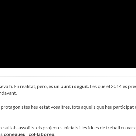
va fi. En realitat, però, és
un punt i seguit
. I és que el 2014 es pr
ndavant.
s protagonistes heu estat vosaltres, tots aquells que heu participat
resultats assolits, els projectes iniciats i les idees de treball en xar
s conègueu i col·laboreu
.