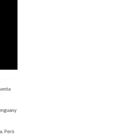
esenta
 enguany
xa. Però