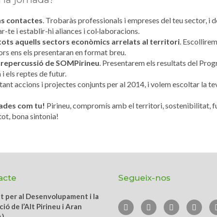
ns contactes
. Trobaràs professionals i empreses del teu sector, i d
te i establir-hi aliances i col·laboracions.
tots aquells sectors econòmics arrelats al territori
. Escollire
ors ens els presentaran en format breu.
 repercussió de SOMPirineu
. Presentarem els resultats del Prog
i els reptes de futur.
stant accions i projectes conjunts per al 2014, i volem escoltar la te
ades com tu!
Pirineu, compromís amb el territori, sostenibilitat, f
tot, bona sintonia!
acte
Segueix-nos
ut per al Desenvolupament i la
ió de l’Alt Pirineu i Aran
A)