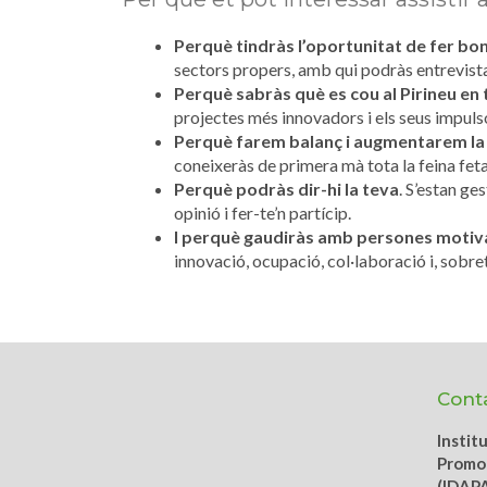
Perquè tindràs l’oportunitat de fer bo
sectors propers, amb qui podràs entrevistar-
Perquè sabràs què es cou al Pirineu en 
projectes més innovadors i els seus impuls
Perquè farem balanç i augmentarem la
coneixeràs de primera mà tota la feina feta 
Perquè podràs dir-hi la teva
. S’estan ge
opinió i fer-te’n partícip.
I perquè gaudiràs amb persones motiv
innovació, ocupació, col·laboració i, sobre
Cont
Instit
Promoc
(IDAP