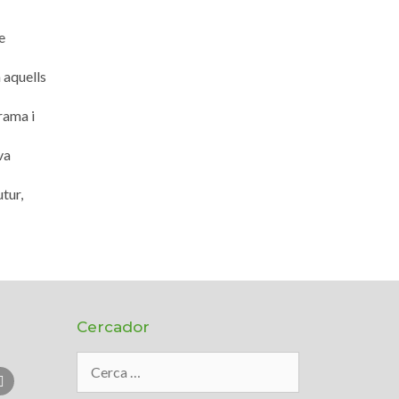
e
m aquells
rama i
va
utur,
Cercador