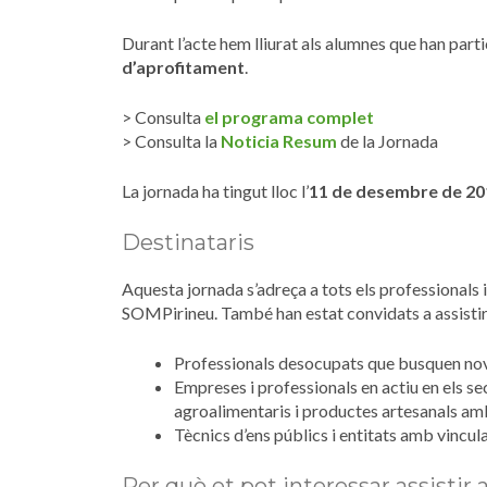
Durant l’acte hem lliurat als alumnes que han parti
d’aprofitament
.
> Consulta
el programa complet
> Consulta la
Noticia Resum
de la Jornada
La jornada ha tingut lloc l’
11 de desembre de 20
Destinataris
Aquesta jornada s’adreça a tots els professionals
SOMPirineu. També han estat convidats a assistir
Professionals desocupats que busquen nov
Empreses i professionals en actiu en els s
agroalimentaris i productes artesanals amb
Tècnics d’ens públics i entitats amb vincul
Per què et pot interessar assistir a