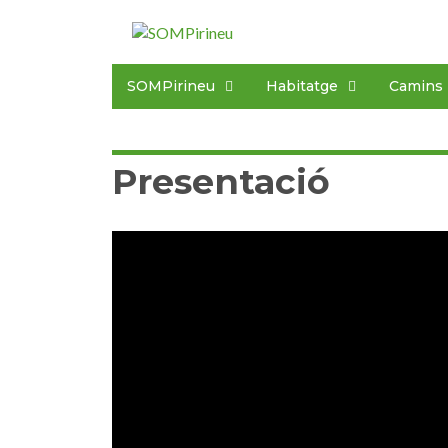
SOMPirineu
Habitatge
Camins
Presentació