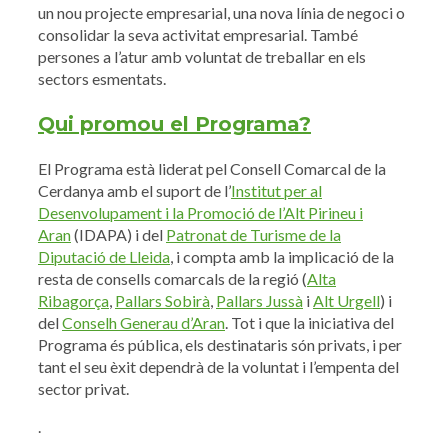
un nou projecte empresarial, una nova línia de negoci o
consolidar la seva activitat empresarial. També
persones a l’atur amb voluntat de treballar en els
sectors esmentats.
Qui promou el Programa?
El Programa està liderat pel Consell Comarcal de la
Cerdanya amb el suport de l’
Institut per al
Desenvolupament i la Promoció de l’Alt Pirineu i
Aran
(IDAPA) i del
Patronat de Turisme de la
Diputació de Lleida
, i compta amb la implicació de la
resta de consells comarcals de la regió (
Alta
Ribagorça
,
Pallars Sobirà
,
Pallars Jussà
i
Alt Urgell
) i
del
Conselh Generau d’Aran
. Tot i que la iniciativa del
Programa és pública, els destinataris són privats, i per
tant el seu èxit dependrà de la voluntat i l’empenta del
sector privat.
.