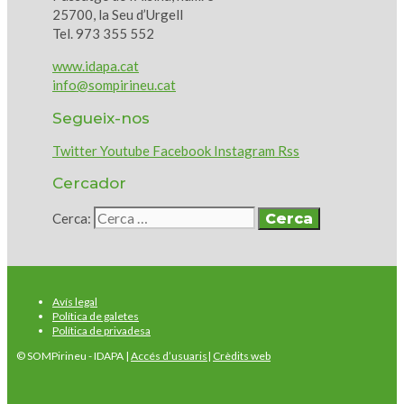
25700, la Seu d’Urgell
Tel. 973 355 552
www.idapa.cat
info@sompirineu.cat
Segueix-nos
Twitter
Youtube
Facebook
Instagram
Rss
Cercador
Cerca:
Avís legal
Política de galetes
Política de privadesa
© SOMPirineu - IDAPA |
Accés d’usuaris
|
Crèdits web