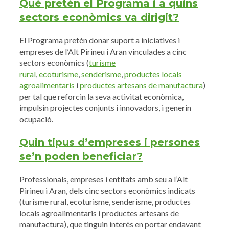
Què pretén el Programa i a quins
sectors econòmics va dirigit?
El Programa pretén donar suport a iniciatives i
empreses de l’Alt Pirineu i Aran vinculades a cinc
sectors econòmics (
turisme
rural
,
ecoturisme
,
senderisme
,
productes locals
agroalimentaris
i
productes artesans de manufactura
)
per tal que reforcin la seva activitat econòmica,
impulsin projectes conjunts i innovadors, i generin
ocupació.
Quin tipus d’empreses i persones
se’n poden beneficiar?
Professionals, empreses i entitats amb seu a l’Alt
Pirineu i Aran, dels cinc sectors econòmics indicats
(turisme rural, ecoturisme, senderisme, productes
locals agroalimentaris i productes artesans de
manufactura), que tinguin interès en portar endavant