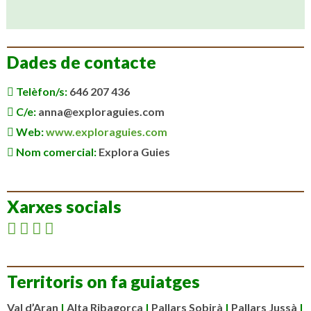
Dades de contacte
Telèfon/s:
646 207 436
C/e:
anna@exploraguies.com
Web:
www.exploraguies.com
Nom comercial:
Explora Guies
Xarxes socials
Territoris on fa guiatges
Val d’Aran
|
Alta Ribagorça
|
Pallars Sobirà
|
Pallars Jussà
|