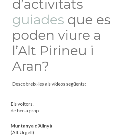
d’activitats
guiades
que es
poden viure a
l’Alt Pirineu i
Aran?
Descobreix-les als vídeos següents:
Els voltors,
de ben a prop
Muntanya d’Alinyà
(Alt Urgell)