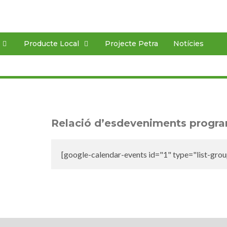
Producte Local
Projecte Petra
Notícies
Relació d’esdeveniments progr
[google-calendar-events id="1" type="list-gro