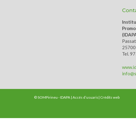
Cont
Instit
Promoc
(IDAP
Passatg
25700,
Tel. 9
www.id
info@s
© SOMPirineu - IDAPA |
Accés d’usuaris
|
Crèdits web