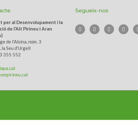
acte
Segueix-nos
ut per al Desenvolupament i la
ió de l’Alt Pirineu i Aran
A)
e de l’Alsina, núm. 3
 la Seu d’Urgell
73 355 552
apa.cat
ompirineu.cat