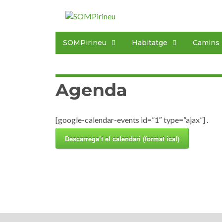
SOMPirineu
Habitatge
Camins
Agenda
[google-calendar-events id=”1″ type=”ajax”] .
Descarrega’t el calendari (format ical)