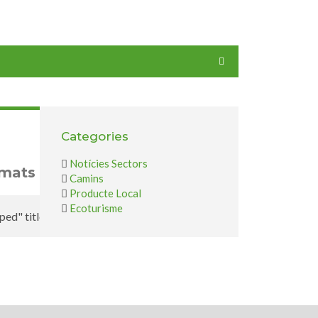
Categories
Notícies Sectors
amats
Camins
Producte Local
Ecoturisme
uped" title="" max="8" order="desc"]