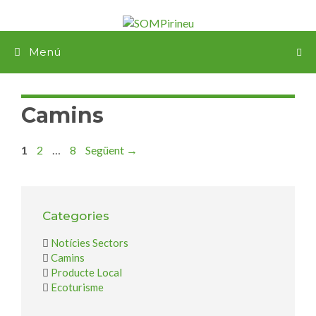
Menú
Camins
1
2
…
8
Següent
→
Categories
Notícies Sectors
Camins
Producte Local
Ecoturisme