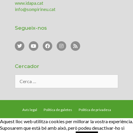
www.idapa.cat
info@sompirineu.cat
Segueix-nos
Cercador
Avís legal
Política de galetes
Política de privadesa
Aquest lloc web utilitza cookies per millorar la vostra experiència.
© SOMPirineu - IDAPA |
Accés d’usuaris
|
Crèdits web
Suposarem que està bé amb això, però podeu desactivar-ho si