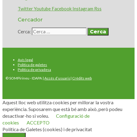
Twitter
Youtube
Facebook
Instagram
Rss
Cercador
Cerca:
Avís legal
Política de galetes
Política de privadesa
© SOMPirineu - IDAPA |
Accés d’usuaris
|
Crèdits web
Aquest lloc web utilitza cookies per millorar la vostra
experiència. Suposarem que està bé amb això, però podeu
desactivar-ho si voleu.
Configuració de
cookies
ACCEPTO
Política de Galetes (cookies) i de privacitat