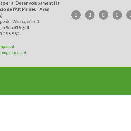
ut per al Desenvolupament i la
ió de l’Alt Pirineu i Aran
A)
e de l’Alsina, núm. 3
 la Seu d’Urgell
73 355 552
apa.cat
ompirineu.cat