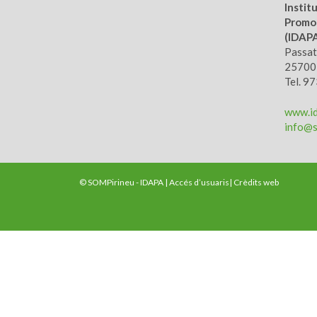
Instit
Promoc
(IDAP
Passatg
25700,
Tel. 9
www.id
info@s
© SOMPirineu - IDAPA |
Accés d’usuaris
|
Crèdits web