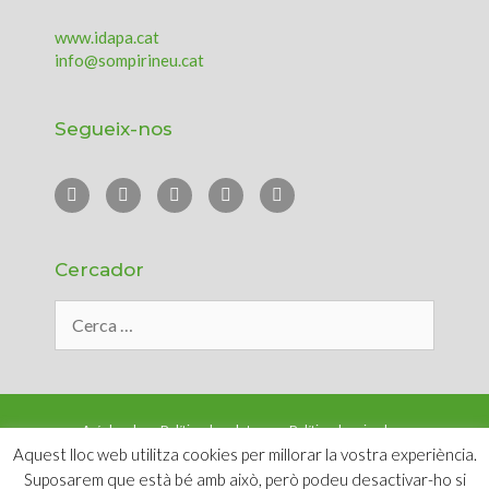
www.idapa.cat
info@sompirineu.cat
Segueix-nos
Cercador
Avís legal
Política de galetes
Política de privadesa
Aquest lloc web utilitza cookies per millorar la vostra experiència.
© SOMPirineu - IDAPA |
Accés d’usuaris
|
Crèdits web
Suposarem que està bé amb això, però podeu desactivar-ho si