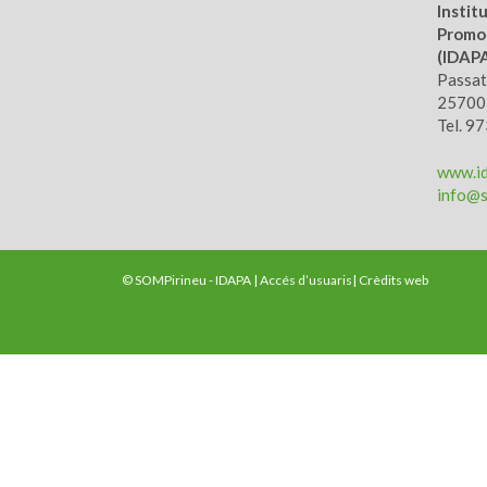
Instit
Promoc
(IDAP
Passatg
25700,
Tel. 9
www.id
info@s
© SOMPirineu - IDAPA |
Accés d’usuaris
|
Crèdits web