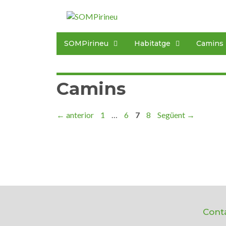
SOMPirineu
Habitatge
Camins
Camins
←
anterior
1
…
6
7
8
Següent
→
Cont