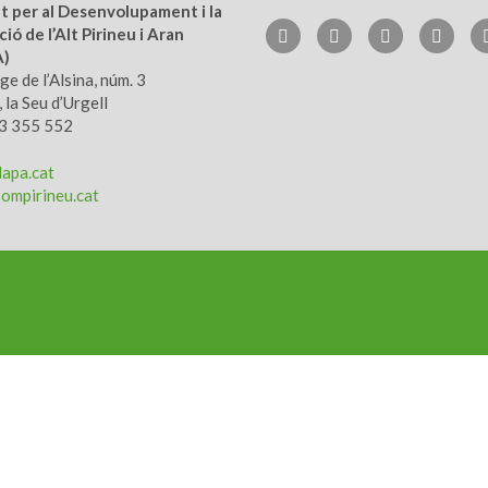
ut per al Desenvolupament i la
ió de l’Alt Pirineu i Aran
A)
e de l’Alsina, núm. 3
 la Seu d’Urgell
73 355 552
apa.cat
ompirineu.cat