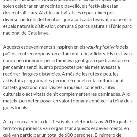
solen celebrar en un recinte o pavelló, els festivals estan
descentralitzats. Així, les activitats es reparteixen pels
diversos indrets del territori que acull cada festival, incloent-hi
espais naturals d’alt valor, com ara 6 parcs naturals i l’únic parc
nacional de Catalunya.
Aquests esdeveniments s’inspiren en els
walking festivals
dels
països centreeuropeus, on estan molt consolidats. Els festivals
combinen itineraris per a famílies i gent gran que transcorren
per camins senzills, amb propostes per als més avesats a
recórrer llargues distàncies. A més de les rutes a peu, les
activitats programades permeten conèixer la cultura local:
tastets gastronòmics, visites a museus, concerts, rutes
culturals o activitats de nit complementen les caminades. Així
mateix, permeten posar en valor i donar a conèixer la feina dels
guies locals.
A la primera edició dels festivals, celebrada l’any 2016, quatre
territoris pirinencs van organitzar aquests esdeveniments, en
què van participar un total de 600 persones. El número de