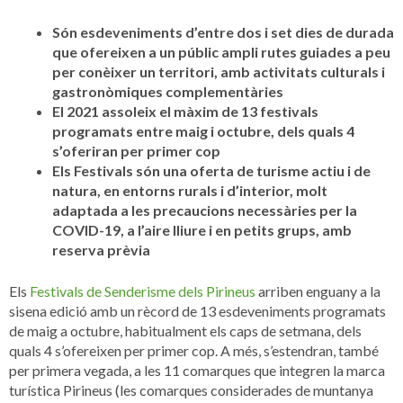
Són esdeveniments d’entre dos i set dies de durada
que ofereixen a un públic ampli rutes guiades a peu
per conèixer un territori, amb activitats culturals i
gastronòmiques complementàries
El 2021 assoleix el màxim de 13 festivals
programats entre maig i octubre, dels quals 4
s’oferiran per primer cop
Els Festivals són una oferta de
turisme actiu i de
natura, en entorns rurals i d’interior,
molt
adaptada a les precaucions necessàries per la
COVID-19, a l’aire lliure i en petits grups, amb
reserva prèvia
Els
Festivals de Senderisme dels Pirineus
arriben enguany a la
sisena edició amb un rècord de 13 esdeveniments programats
de maig a octubre, habitualment els caps de setmana, dels
quals 4 s’ofereixen per primer cop. A més, s’estendran, també
per primera vegada, a les 11 comarques que integren la marca
turística Pirineus (les comarques considerades de muntanya