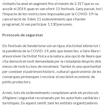
visitants ha anat en augment fins el màxim de 2.317 que es va
assolir el 2019, quan es van oferir 11 festivals. L’any passat, tot i
l’impacte de les restriccions imposades per la COVID-19 i la
cancel·lació de 3 dels 11 esdeveniments que s’havien
programat, hi van participar 1.130 persones.
Protocols de seguretat
Els Festivals de Senderisme són un tipus d’activitat idònia tot i
la pandèmia de la COVID-19, atès que tenen lloc a l’aire lliure i
afavoreixen l’activitat física a la natura, una opció de lleure que
s’ha demostrat molt demandada per la ciutadania després dels
mesos de restriccions de moviment. També és una oportunitat
per conèixer el patrimoni històric, cultural i gastronòmic de les
comarques pirinenques i recolzar el seu teixit econòmic de
petits productors.
A més, tots els esdeveniments compleixen amb els protocols
d’higiene i seguretat recomanats per les autoritats sanitàries i
turístiques. En aquest sentit, tant les entitats organitzadores