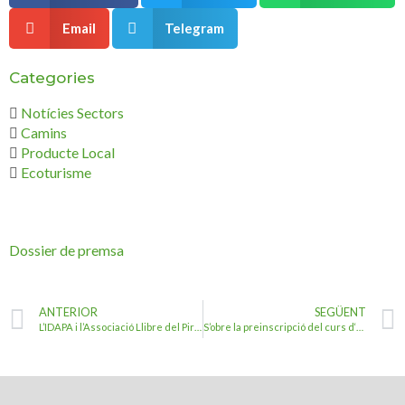
Email
Telegram
Categories
Notícies Sectors
Camins
Producte Local
Ecoturisme
Dossier de premsa
ANTERIOR
SEGÜENT
L’IDAPA i l’Associació Llibre del Pirineu promocionen les obres del territori amb motiu de Sant Jordi amb la publicació del Catàleg anual.
S’obre la preinscripció del curs d‘Eines per a la transformació agroalimentària de muntanya