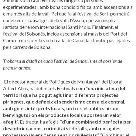
Summit Val d’Aran Festival es dirigeix a persones
experimentades i amb bona condició física, amb ascensions als
cims més alts de la vall. Pel que fa al festival de Sort, permetrà
conèixer els paisatges de la vall d’Àssua, que van inspirar
l’artista de renom internacional Santi Moix. Finalment, el
festival del Solsonès, inclou ascensions al massís del Port del
Comte, rutes per la via ferrada de Canalda i també passejades
pels carrers de Solsona.
Trobareu el detall de cada Festival de Senderisme al dossier de
premsa annex.
El director general de Polítiques de Muntanya i del Litoral,
Albert Alins, ha definit els Festivals com “
una iniciativa del
territori que ha pogut aglutinar diferents projectes
pirinencs, que defineix el senderisme com a eix central,
amb guies intèrprets locals, on tots el públics hi son
benvinguts i on els productes locals aporten un valor
afegit
”. Es tracta, ha afegit, “
d’una combinació perfecta per
descobrir racons, curiositats i detalls, amb uns guies
professionals ens faran sentir privilegiats
”. “
Combinar el