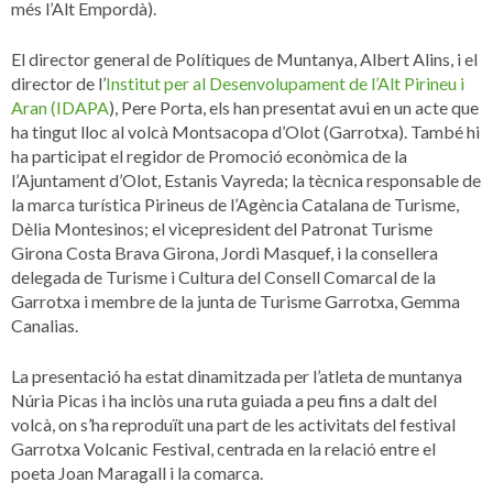
més l’Alt Empordà).
El director general de Polítiques de Muntanya, Albert Alins, i el
director de l’
Institut per al Desenvolupament de l’Alt Pirineu i
Aran (IDAPA
), Pere Porta, els han presentat avui en un acte que
ha tingut lloc al volcà Montsacopa d’Olot (Garrotxa). També hi
ha participat el regidor de Promoció econòmica de la
l’Ajuntament d’Olot, Estanis Vayreda; la tècnica responsable de
la marca turística Pirineus de l’Agència Catalana de Turisme,
Dèlia Montesinos; el vicepresident del Patronat Turisme
Girona Costa Brava Girona, Jordi Masquef, i la consellera
delegada de Turisme i Cultura del Consell Comarcal de la
Garrotxa i membre de la junta de Turisme Garrotxa, Gemma
Canalias.
La presentació ha estat dinamitzada per l’atleta de muntanya
Núria Picas i ha inclòs una ruta guiada a peu fins a dalt del
volcà, on s’ha reproduït una part de les activitats del festival
Garrotxa Volcanic Festival, centrada en la relació entre el
poeta Joan Maragall i la comarca.