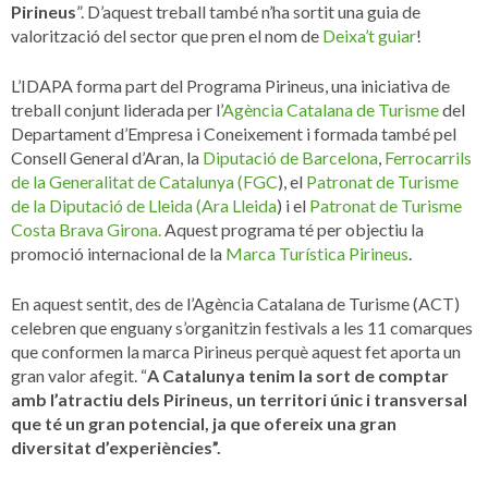
Pirineus
”. D’aquest treball també n’ha sortit una guia de
valorització del sector que pren el nom de
Deixa’t guiar
!
L’IDAPA forma part del Programa Pirineus, una iniciativa de
treball conjunt liderada per l’
Agència Catalana de Turisme
del
Departament d’Empresa i Coneixement i formada també pel
Consell General d’Aran, la
Diputació de Barcelona
,
Ferrocarrils
de la Generalitat de Catalunya (FGC
), el
Patronat de Turisme
de la Diputació de Lleida (Ara Lleida
) i el
Patronat de Turisme
Costa Brava Girona.
Aquest programa té per objectiu la
promoció internacional de la
Marca Turística Pirineus
.
En aquest sentit, des de l’Agència Catalana de Turisme (ACT)
celebren que enguany s’organitzin festivals a les 11 comarques
que conformen la marca Pirineus perquè aquest fet aporta un
gran valor afegit. “
A Catalunya tenim la sort de comptar
amb l’atractiu dels Pirineus, un territori únic i tran
sversal
que té un gran potencial, ja que ofereix una gran
diversitat d’experiències”.